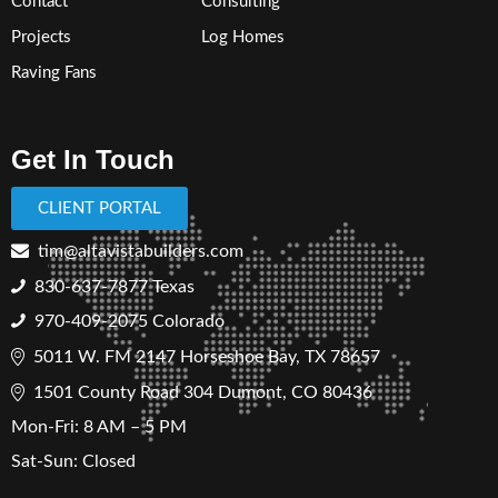
Contact
Consulting
Projects
Log Homes
Raving Fans
Get In Touch
CLIENT PORTAL
tim@altavistabuilders.com
830-637-7877
Texas
970-409-2075 Colorado
5011 W. FM 2147 Horseshoe Bay, TX 78657
1501 County Road 304 Dumont, CO 80436
Mon-Fri: 8 AM – 5 PM
Sat-Sun: Closed