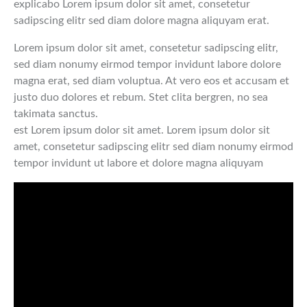
explicabo Lorem ipsum dolor sit amet, consetetur
sadipscing elitr sed diam dolore magna aliquyam erat.
Lorem ipsum dolor sit amet, consetetur sadipscing elitr,
sed diam nonumy eirmod tempor invidunt labore dolore
magna erat, sed diam voluptua. At vero eos et accusam et
justo duo dolores et rebum. Stet clita bergren, no sea
takimata sanctus.
est Lorem ipsum dolor sit amet. Lorem ipsum dolor sit
amet, consetetur sadipscing elitr sed diam nonumy eirmod
tempor invidunt ut labore et dolore magna aliquyam