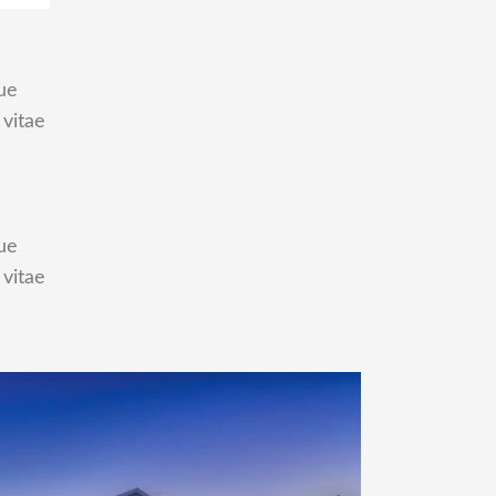
ue
 vitae
ue
 vitae