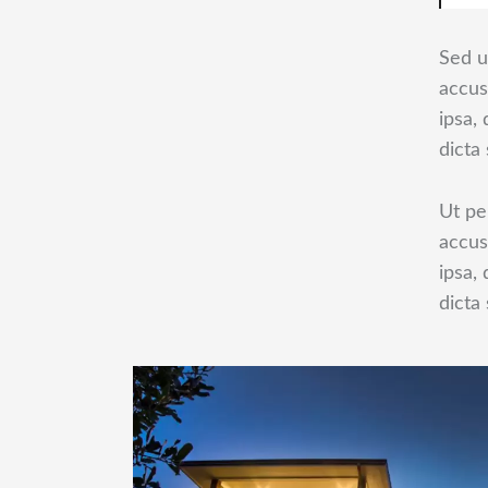
Sed u
accus
ipsa,
dicta 
Ut pe
accus
ipsa,
dicta