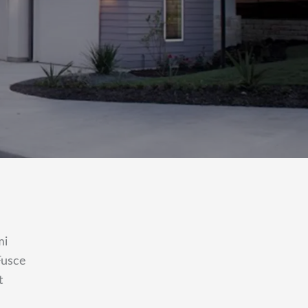
mi
Fusce
t