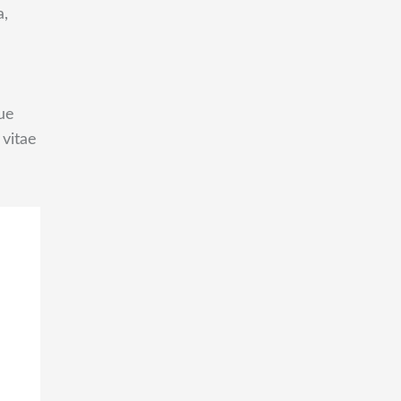
a,
ue
 vitae