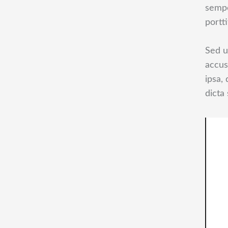
sempe
portt
Sed u
accus
ipsa,
dicta