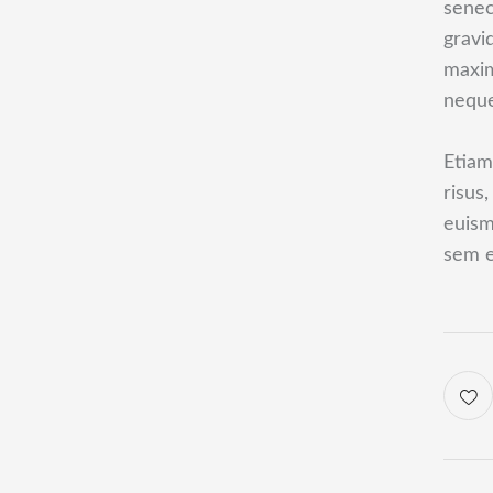
senec
gravid
maxim
neque 
Etiam
risus
euism
sem e