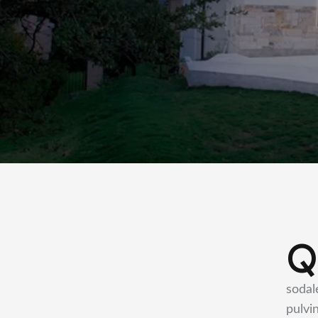
sodal
pulvi