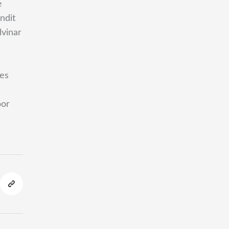
e
andit
lvinar
ies
por