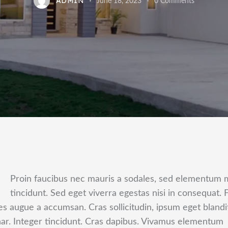
ADMIN
June 18, 2023
0
Comments
Q
Proin faucibus nec mauris a sodales, sed elementum 
tincidunt. Sed eget viverra egestas nisi in consequat. 
es augue a accumsan. Cras sollicitudin, ipsum eget blandi
nar. Integer tincidunt. Cras dapibus. Vivamus elementum